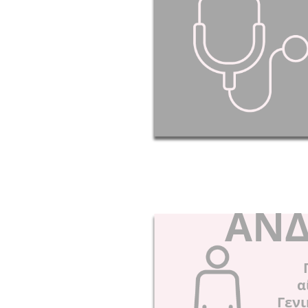
ΑΝΔ
Γ
α
Γεν