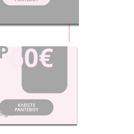
60€
P
ΚΛΕIΣΤΕ
ΡΑΝΤΕΒΟY
φημα