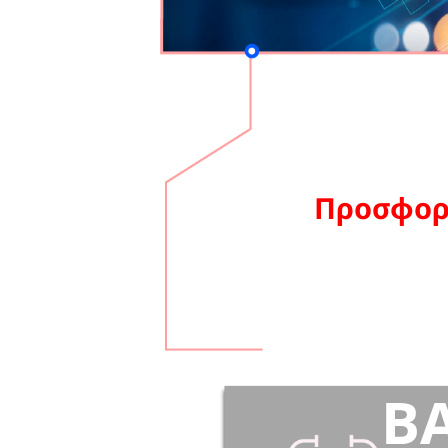
Προσφορ
Β