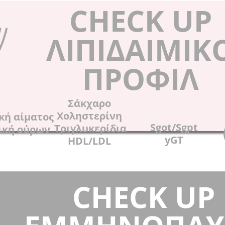
CHECK UP
ΛΙΠΙΔΑΙΜΙΚ
ΠΡΟΦΙΛ
Σάκχαρο
Χοληστερίνη
κή αίματος
Sgot/Sgpt
Τριγλυκερίδια
ική ούρων
yGT
HDL/LDL
CHECK UP