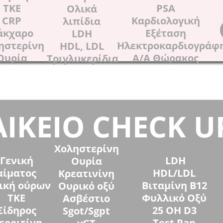
ΤΚΕ
PSA
Ολικά
CRP
Καρδιολογική
λιπίδια
άκχαρο
Εξέταση
LDH
ηστερίνη
Ηλεκτροκαρδιογράφ
HDL, LDL
Ουρία
Α/Α Θώρακος
Τριγλυκερίδια
ΙΚΕΙΟ CHECK U
Χοληστερίνη
Γενική
LDH
Ουρία
αίματος
HDL/LDL
Κρεατινίνη
ική ούρων
Βιταμίνη Β12
Ουρικό οξύ
ΤΚΕ
Φυλλικό Οξύ
Ασβέστιο
Σίδηρος
25 OH D3
Sgot/Sgpt
ερριτίνη
Test Pap