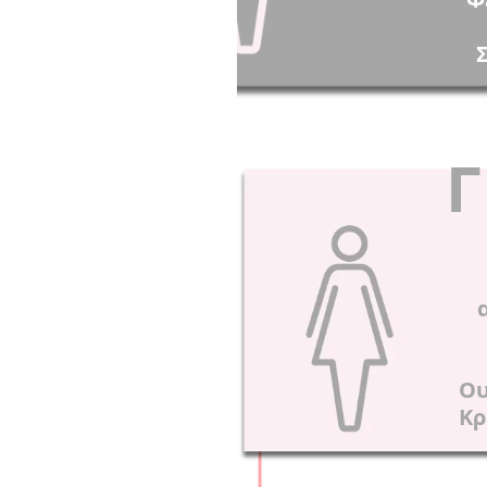
Γ
Ου
Κρ