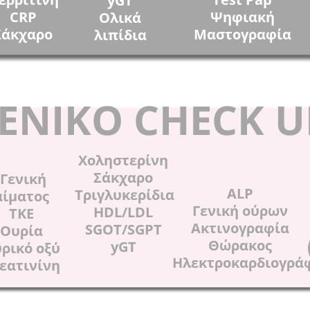
yGT
CRP
Ψηφιακή
Ολικά
Σάκχαρο
Μαστογραφία
λιπίδια
ΕΝΙΚΟ CHECK U
Χοληστερίνη
Σάκχαρο
Γενική
ALP
Τριγλυκερίδια
αίματος
Γενική ούρων
HDL/LDL
ΤΚΕ
Ακτινογραφία
SGOT/SGPT
Ουρία
Θώρακος
yGT
ρικό οξύ
Ηλεκτροκαρδιογρά
εατινίνη