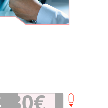
30€
Σ