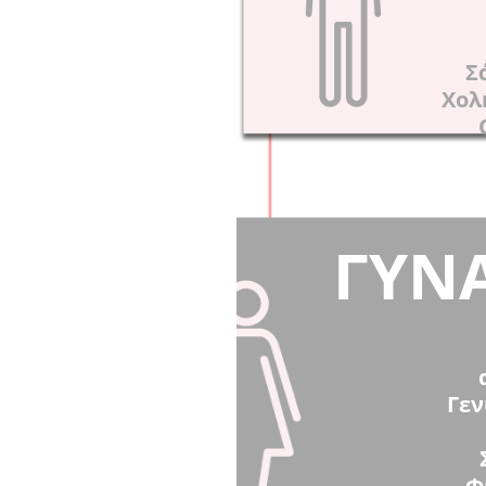
Σ
Χολ
ΓΥΝΑ
Γεν
Φ