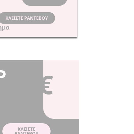
ΚΛΕIΣΤΕ ΡΑΝΤΕΒΟY
ημα
P
98€
ΚΛΕIΣΤΕ
ΡΑΝΤΕΒΟY