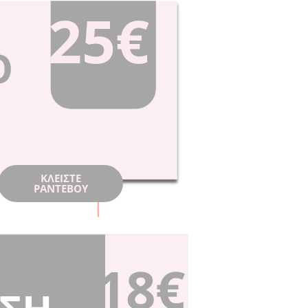
25€
Ο
ΚΛΕIΣΤΕ
ΡΑΝΤΕΒΟY
118€