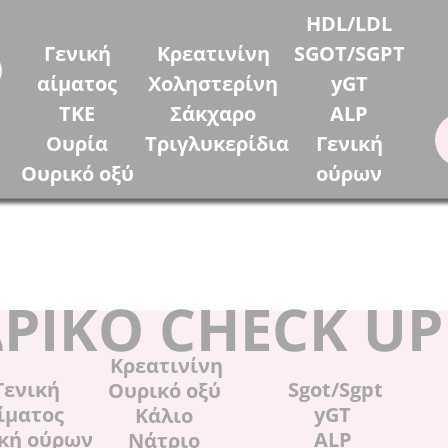
HDL/LDL
Γενική
Κρεατινίνη
SGOT/SGPT
αίματος
Χοληστερίνη
yGT
ΤΚΕ
Σάκχαρο
ALP
Ουρία
Τριγλυκερίδια
Γενική
Ουρικό οξύ
ούρων
ΡΙΚΟ CHECK UP
Κρεατινίνη
ενική
Sgot/Sgpt
Ουρικό οξύ
ίματος
yGT
Κάλιο
ική ούρων
ALP
Νάτριο