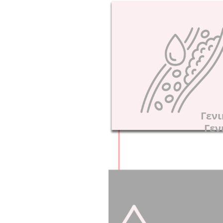
Γενι
Γεν